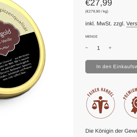
€27,99
(
€279,90
/
kg
)
inkl. MwSt. zzgl.
Ver
MENGE
W
In den Einkaufs
i
r
d
g
e
l
a
d
e
Die Königin der Gew
n