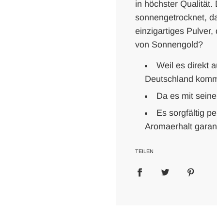
in höchster Qualität.
.
.
sonnengetrocknet, d
.
einzigartiges Pulver
von Sonnengold?
Weil es direkt
Deutschland komm
Da es mit seine
Es sorgfältig p
Aromaerhalt garanti
TEILEN