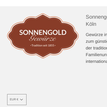
Sonnengo
Köln
Gewürze in
zum günsti
der traditi
Familienu
internatio
EUR €